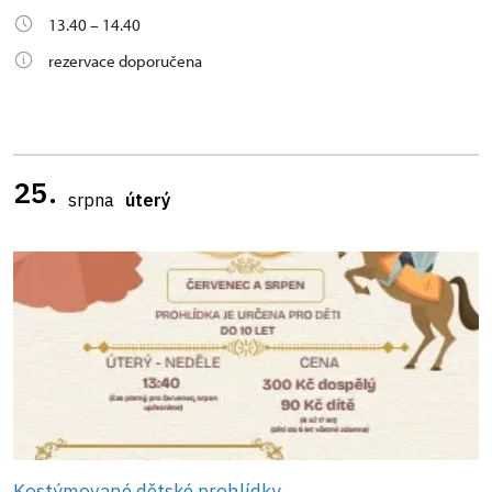
13.40 – 14.40
rezervace doporučena
25.
srpna
úterý
Kostýmované dětské prohlídky