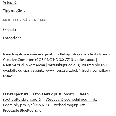
Vstupné
Tipy na výlety
MOHLO BY VÁS ZAJÍMAT
O hradu
Fotogalerie
Není-li výslovně uvedeno jinak, podléhají fotografie a texty
licenci
Creative Commons
(CC BY-NC-ND 3.0 CZ) (Uveďte autora |
Neužívejte dílo komerčně | Nezasahujte do díla). Při užití obsahu
uvádějte odkaz na stránky www.npu.cz a „zdroj: Národní památkový
ústav“
Právní ujednání
Prohlášení o přístupnosti
Řešení
spotřebitelských sporů
Všeobecné obchodní podmínky
Podmínky pro výpůjčky NPÚ
webeditor@npu.cz
Provozuje BluePool s.r.o.