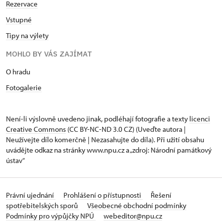
Rezervace
Vstupné
Tipy na výlety
MOHLO BY VÁS ZAJÍMAT
O hradu
Fotogalerie
Není-li výslovně uvedeno jinak, podléhají fotografie a texty
licenci
Creative Commons
(CC BY-NC-ND 3.0 CZ) (Uveďte autora |
Neužívejte dílo komerčně | Nezasahujte do díla). Při užití obsahu
uvádějte odkaz na stránky www.npu.cz a „zdroj: Národní památkový
ústav“
Právní ujednání
Prohlášení o přístupnosti
Řešení
spotřebitelských sporů
Všeobecné obchodní podmínky
Podmínky pro výpůjčky NPÚ
webeditor@npu.cz