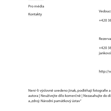
Pro média
Vedoucí
Kontakty
+420 3
Rezerva
+420 38
jankovs
http://
Není-li výslovně uvedeno jinak, podléhají fotografie a
autora | Neužívejte dílo komerčně | Nezasahujte do dí
a „zdroj: Národní památkový ústav“