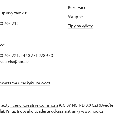
Rezervace
 správy zámku:
Vstupné
80 704 712
Tipy na výlety
ce:
0 704 721, +420 771 278 643
ka.lenka@npu.cz
www.zamek-ceskykrumlov.cz
 texty
licenci Creative Commons
(CC BY-NC-ND 3.0 CZ) (Uveďte
la). Při užití obsahu uvádějte odkaz na stránky www.npu.cz