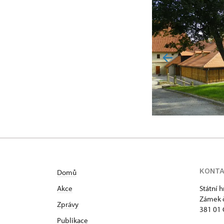
KONT
Domů
Akce
Státní 
Zámek č
Zprávy
381 01 
Publikace