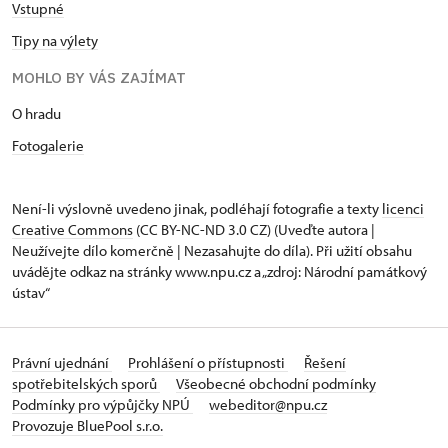
Vstupné
Tipy na výlety
MOHLO BY VÁS ZAJÍMAT
O hradu
Fotogalerie
Není-li výslovně uvedeno jinak, podléhají fotografie a texty
licenci
Creative Commons
(CC BY-NC-ND 3.0 CZ) (Uveďte autora |
Neužívejte dílo komerčně | Nezasahujte do díla). Při užití obsahu
uvádějte odkaz na stránky www.npu.cz a „zdroj: Národní památkový
ústav“
Právní ujednání
Prohlášení o přístupnosti
Řešení
spotřebitelských sporů
Všeobecné obchodní podmínky
Podmínky pro výpůjčky NPÚ
webeditor@npu.cz
Provozuje BluePool s.r.o.