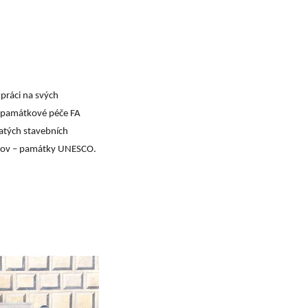
práci na svých
u památkové péče FA
hatých stavebních
umlov – památky UNESCO.