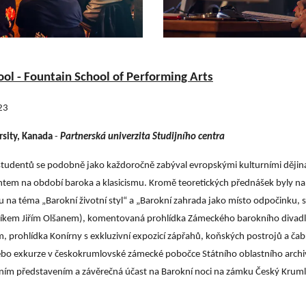
l - Fountain School of Performing Arts
23
sity, Kanada
-
Partnerská univerzita Studijního centra
studentů se podobně jako každoročně zabýval evropskými kulturními ději
entem na období baroka a klasicismu. Kromě teoretických přednášek byly n
u na téma „Barokní životní styl“ a „Barokní zahrada jako místo odpočinku, 
kem Jiřím Olšanem), komentovaná prohlídka Zámeckého barokního divadla
prohlídka Konírny s exkluzivní expozicí zápřahů, koňských postrojů a čabr
t nebo exkurze v českokrumlovské zámecké pobočce Státního oblastního arch
rním představením a závěrečná účast na Barokní noci na zámku Český Kruml