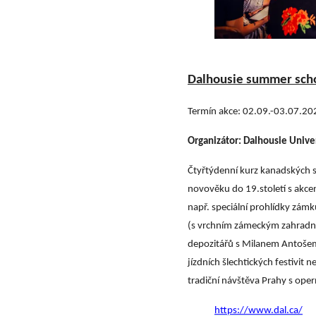
Dalhousie summer schoo
Termín akce: 02.09.-03.07.20
Organizátor:
Dalhousie Univer
Čtyřtýdenní kurz kanadských 
novověku do 19.století s akc
např. speciální prohlídky zámk
(s vrchním zámeckým zahradní
depozitářů s Milanem Antošem, 
jízdních šlechtických festivi
tradiční návštěva Prahy s ope
https://www.dal.ca/