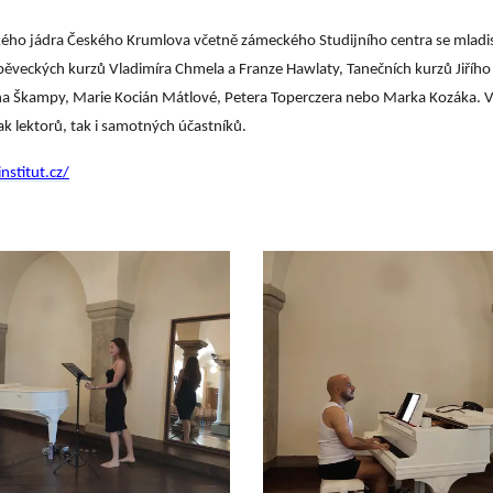
kého jádra Českého Krumlova včetně zámeckého Studijního centra se mladist
pěveckých kurzů Vladimíra Chmela a Franze Hawlaty, Tanečních kurzů Jiřího
na Škampy, Marie Kocián Mátlové, Petera Toperczera nebo Marka Kozáka. V
ak lektorů, tak i samotných účastníků.
stitut.cz/