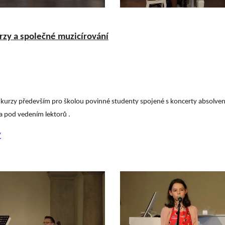
rzy a společné muzicírování
í kurzy především pro školou povinné studenty spojené s koncerty absolvent
va pod vedením lektorů .
/