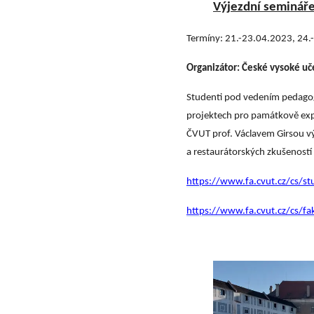
Výjezdní semináře
Termíny: 21.-23.04.2023, 24
Organizátor: České vysoké uče
Studenti pod vedením pedagogů
projektech pro památkově exp
ČVUT prof. Václavem Girsou vý
a restaurátorských zkušeností
https://www.fa.cvut.cz/cs/stu
https://www.fa.cvut.cz/cs/fak