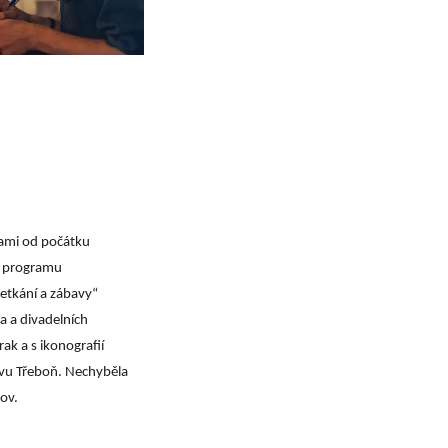
nami od počátku
a programu
setkání a zábavy“
 a divadelních
ak a s ikonografií
ivu Třeboň. Nechyběla
ov.