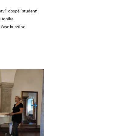
ví i dospělí studenti
 Horáka,
 čase kurzů se