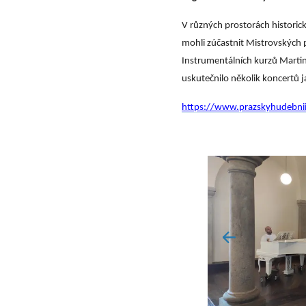
V různých prostorách historic
mohli zúčastnit Mistrovských 
Instrumentálních kurzů Marti
uskutečnilo několik koncertů j
https://www.prazskyhudebniin