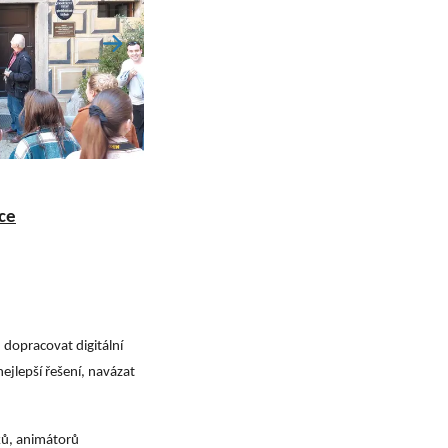
ce
 dopracovat digitální
ejlepší řešení, navázat
ků, animátorů