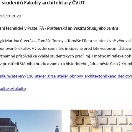
 studentů Fakulty architektury ČVUT
.-26.11.2023
ní technické v Praze, FA -
Partnerská univerzita Studijního centra
 Martina Čtveráka, Tomáše Tomsy a Tomáše Eflera se intenzivně věnovali 
onované lokality. Výjezdní semináře iniciované před lety vedoucím Ústav
znamně přispívají ke kvalitě studentských prací, mj. i možností reflexe bo
 z prostředí Státního hradu a zámku a historického jádra města Český Kr
dium/ateliery/130-atelier-girsa-atelier-obnovy-architektonickeho-dedictvi
ulta/o-fakulte