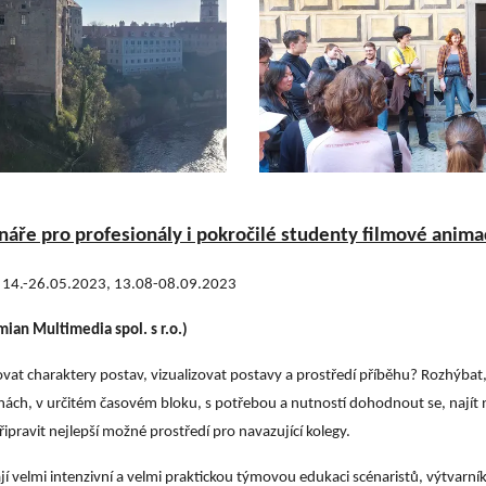
náře pro profesionály i pokročilé studenty filmové anima
, 14.-26.05.2023, 13.08-08.09.2023
ian Multimedia spol. s r.o.)
vat charaktery postav, vizualizovat postavy a prostředí příběhu? Rozhýbat,
nách, v určitém časovém bloku, s potřebou a nutností dohodnout se, najít n
ipravit nejlepší možné prostředí pro navazující kolegy.
í velmi intenzivní a velmi praktickou týmovou edukaci scénaristů, výtvarní