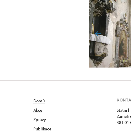
KONT
Domů
Akce
Státní 
Zámek č
Zprávy
381 01 
Publikace