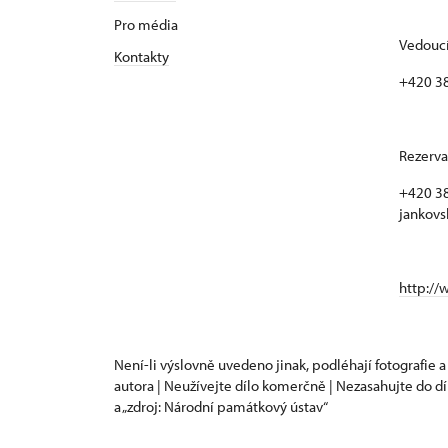
Pro média
Vedoucí
Kontakty
+420 3
Rezerva
+420 38
jankovs
http://
Není-li výslovně uvedeno jinak, podléhají fotografie a
autora | Neužívejte dílo komerčně | Nezasahujte do dí
a „zdroj: Národní památkový ústav“