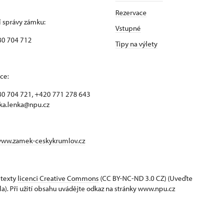
Rezervace
 správy zámku:
Vstupné
80 704 712
Tipy na výlety
ce:
0 704 721, +420 771 278 643
ka.lenka@npu.cz
www.zamek-ceskykrumlov.cz
 texty
licenci Creative Commons
(CC BY-NC-ND 3.0 CZ) (Uveďte
la). Při užití obsahu uvádějte odkaz na stránky www.npu.cz