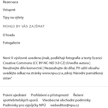
Rezervace
Vstupné
Tipy na výlety
MOHLO BY VÁS ZAJÍMAT
O hradu
Fotogalerie
Není-li výslovně uvedeno jinak, podléhají fotografie a texty
licenci
Creative Commons
(CC BY-NC-ND 3.0 CZ) (Uveďte autora |
Neužívejte dílo komerčně | Nezasahujte do díla). Při užití obsahu
uvádějte odkaz na stránky www.npu.cz a „zdroj: Národní památkový
ústav“
Právní ujednání
Prohlášení o přístupnosti
Řešení
spotřebitelských sporů
Všeobecné obchodní podmínky
Podmínky pro výpůjčky NPÚ
webeditor@npu.cz