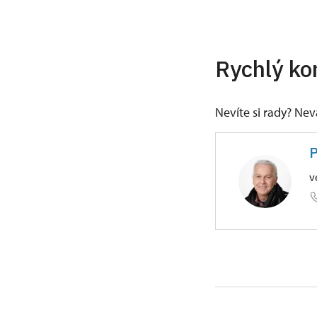
Rychlý ko
Nevíte si rady? Ne
P
v
ÚPS v Če
Zámek 59