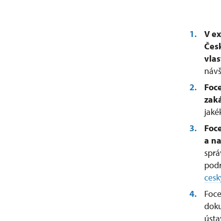
V
ex
Čes
vlas
návš
Foce
zak
jaké
Foce
a n
sprá
podr
ces
Foce
doku
ústa