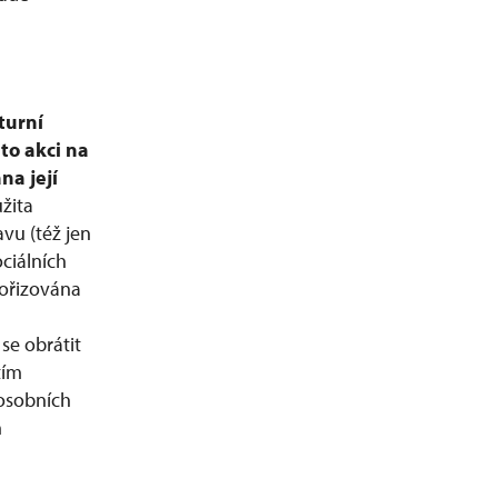
turní
to akci na
na její
žita
vu (též jen
ciálních
ořizována
se obrátit
tím
 osobních
h