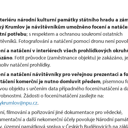
teriéru národní kulturní památky státního hradu a zá
ký Krumlov
je návštěvníkům umožněno focení a natáče
tní potřebu
; s respektem a ochranou soukromí ostatních
těvníků. Fotografování a natáčení pomocí dronu není povo
ní a natáčení v interiérech všech prohlídkových okruh
ázáno
. Fotit průvodce (zaměstnance objektu) je zakázáno, j
koliv natáčení prohlídky.
ní a natáčení návštěvníky pro veřejnou prezentaci a f
atáčení komerční je nutno domluvit předem
, písemnou 
vou objektu s určením data případného focení/natáčení a da
obnostmi. Žádosti o focení/natáčení zasílejte na:
kykrumlov@npu.cz
.
ní, filmování a pořizování jiné dokumentace pro vědecké,
mentační a další nekomerční účely povoluje Národní pamá
v, územní památková správa v Českých Budějovicích na zák