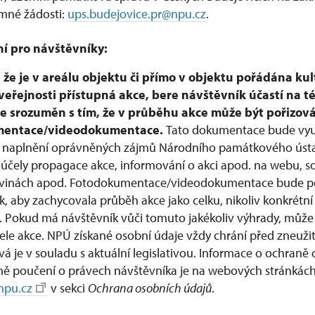
mné žádosti:
ups.budejovice.pr@npu.cz
.
í pro návštěvníky:
 že je v areálu objektu či přímo v objektu pořádána kul
veřejnosti přístupná akce, bere návštěvník účastí na té
e srozuměn s tím, že v průběhu akce může být pořizová
mentace/videodokumentace.
Tato dokumentace bude vyu
 naplnění oprávněných zájmů Národního památkového ústa
 účely propagace akce, informování o akci apod. na webu, so
skovinách apod. Fotodokumentace/videodokumentace bude p
, aby zachycovala průběh akce jako celku, nikoliv konkrétní
e. Pokud má návštěvník vůči tomuto jakékoliv výhrady, může 
ele akce. NPÚ získané osobní údaje vždy chrání před zneuži
á je v souladu s aktuální legislativou. Informace o ochraně
ně poučení o právech návštěvníka je na webových stránkác
pu.cz
v sekci
Ochrana osobních údajů
.