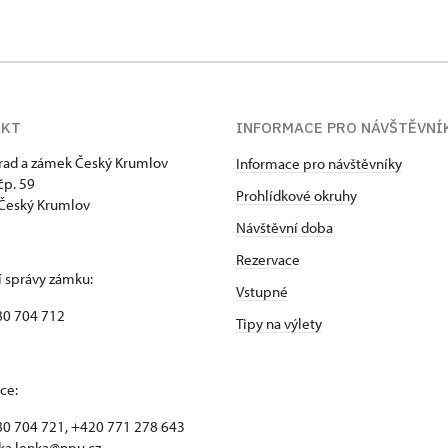
AKT
INFORMACE PRO NÁVŠTĚVNÍ
hrad a zámek Český Krumlov
Informace pro návštěvníky
p. 59
Prohlídkové okruhy
Český Krumlov
Návštěvní doba
Rezervace
 správy zámku:
Vstupné
80 704 712
Tipy na výlety
ce:
0 704 721, +420 771 278 643
ka.lenka@npu.cz