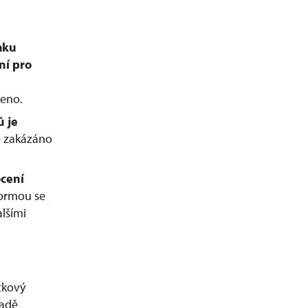
mku
ní pro
leno.
ů je
e zakázáno
ocení
formou se
lšími
tkový
ladě