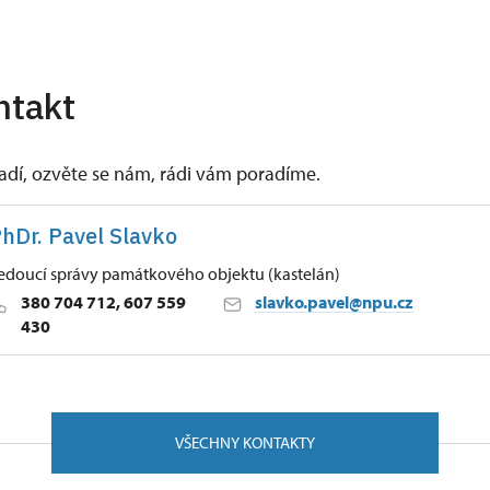
ntakt
vadí, ozvěte se nám, rádi vám poradíme.
hDr. Pavel Slavko
edoucí správy památkového objektu (kastelán)
380 704 712, 607 559
slavko.pavel@npu.cz
430
ských Budějovicích
/, Český Krumlov 38101
VŠECHNY KONTAKTY