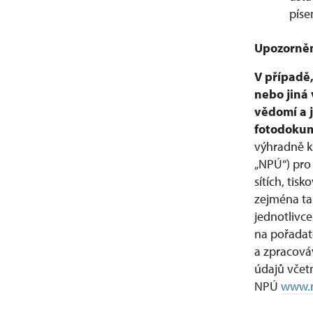
píse
Upozorněn
V případě,
nebo jiná 
vědomí a j
fotodoku
výhradně k
„NPÚ“) pro
sítích, ti
zejména tak
jednotlivc
na pořadat
a zpracováv
údajů včet
NPÚ
www.n