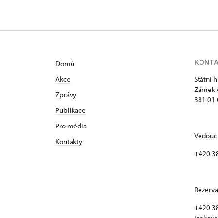
KONT
Domů
Akce
Státní 
Zámek č
Zprávy
381 01 
Publikace
Pro média
Vedoucí
Kontakty
+420 3
Rezerva
+420 38
jankovs