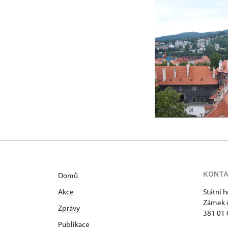
KONT
Domů
Akce
Státní 
Zámek č
Zprávy
381 01 
Publikace