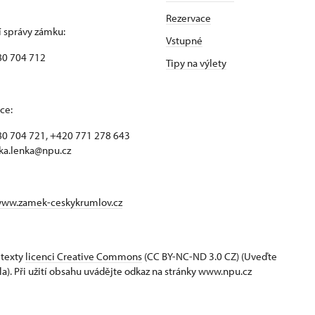
Rezervace
 správy zámku:
Vstupné
80 704 712
Tipy na výlety
ce:
0 704 721, +420 771 278 643
ka.lenka@npu.cz
www.zamek-ceskykrumlov.cz
 texty
licenci Creative Commons
(CC BY-NC-ND 3.0 CZ) (Uveďte
la). Při užití obsahu uvádějte odkaz na stránky www.npu.cz