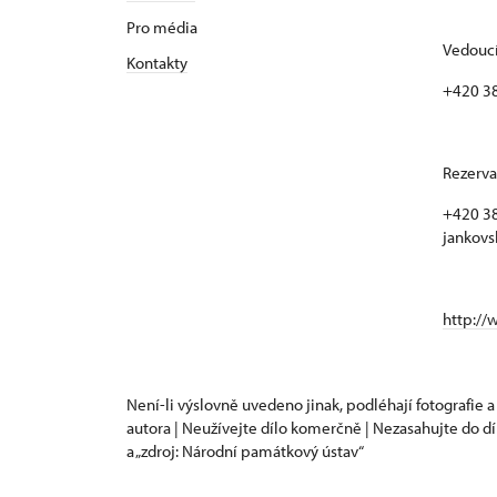
Pro média
Vedoucí
Kontakty
+420 3
Rezerva
+420 38
jankovs
http://
Není-li výslovně uvedeno jinak, podléhají fotografie a
autora | Neužívejte dílo komerčně | Nezasahujte do dí
a „zdroj: Národní památkový ústav“