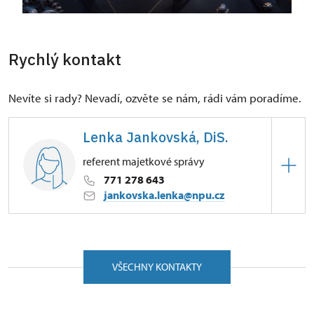
Rychlý kontakt
Nevíte si rady? Nevadí, ozvěte se nám, rádi vám poradíme.
Lenka Jankovská, DiS.
referent majetkové správy
771 278 643
jankovska.lenka@npu.cz
ÚPS v Českých Budějovicích
Zámek 59/, Český Krumlov 38101
VŠECHNY KONTAKTY