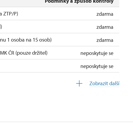
Podmínky a způsob kontroly
a ZTP/P)
zdarma
)
zdarma
nu 1 osoba na 15 osob)
zdarma
K ČR (pouze držitel)
neposkytuje se
neposkytuje se
itel a 1 osoba)
zdarma
Zobrazit další
 držitel)
neposkytuje se
íslušníci)
zdarma
zdarma