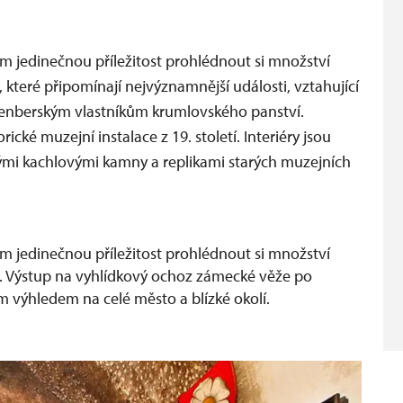
 jedinečnou příležitost prohlédnout si množství
teré připomínají nejvýznamnější události, vztahující
enberským vlastníkům krumlovského panství.
ké muzejní instalace z 19. století. Interiéry jsou
nými kachlovými kamny a replikami starých muzejních
 jedinečnou příležitost prohlédnout si množství
 Výstup na vyhlídkový ochoz zámecké věže po
výhledem na celé město a blízké okolí.