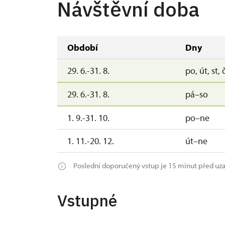
Návštěvní doba
Období
Dny
29. 6.-31. 8.
po, út, st, 
29. 6.-31. 8.
pá–so
1. 9.-31. 10.
po–ne
1. 11.-20. 12.
út–ne
Poslední doporučený vstup je 15 minut před uz
Vstupné