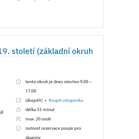
19. století (základní okruh
tento okruh je dnes otevřen 9.00 –
17.00
(dospělí)
Koupit vstupenku
délka 55 minut
ké
max. 20 osob
nutnost rezervace pouze pro
skupiny