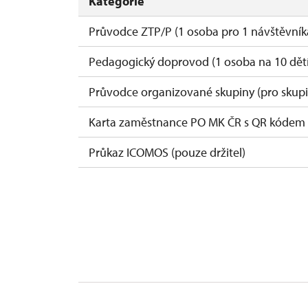
Kategorie
Průvodce ZTP/P (1 osoba pro 1 návštěvník
Pedagogický doprovod (1 osoba na 10 dětí
Průvodce organizované skupiny (pro skupi
Karta zaměstnance PO MK ČR s QR kódem M
Průkaz ICOMOS (pouze držitel)
Celoroční volné vstupenky vydané NPÚ (drž
Jednorázové vstupenky vydané NPÚ (pouze
Průkaz zaměstnance NPÚ (+ až 3 rodinní př
Průkaz Náš člověk (pouze držitel)