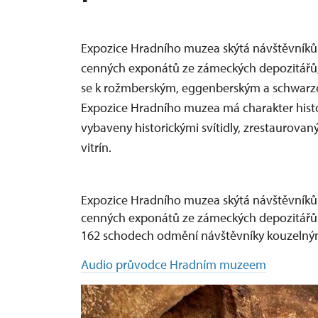
Expozice Hradního muzea skýtá návštěvníkům
cenných exponátů ze zámeckých depozitářů, k
se k rožmberským, eggenberským a schwarz
Expozice Hradního muzea má charakter historic
vybaveny historickými svítidly, zrestaurova
vitrín.
Expozice Hradního muzea skýtá návštěvníkům
cenných exponátů ze zámeckých depozitářů.
162 schodech odmění návštěvníky kouzelným 
Audio průvodce Hradním muzeem