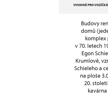
VHODNÉ PRO VOZÍČKÁ
Budovy ren
domů (jeden
komplex 
v 70. letech 
Egon Schie
Krumlově, vzn
Schieleho a c
na ploše 3
20. stole
kavárna 