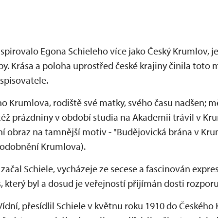
nspirovalo Egona Schieleho více jako Český Krumlov, j
y. Krása a poloha uprostřed české krajiny činila tot
 spisovatele.
ho Krumlova, rodiště své matky, svého času nadšen; mě
éž prázdniny v období studia na Akademii trávil v Kru
í obraz na tamnější motiv - "Budějovická brána v Kru
zpodobnění Krumlova).
ačal Schiele, vycházeje ze secese a fascinován expre
, který byl a dosud je veřejností přijímán dosti rozpor
dní, přesídlil Schiele v květnu roku 1910 do Českého