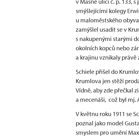
v Masné ulici č. p. 133,
smýšlejícími kolegy Erw
u maloměstského obyvat
zamýšlel usadit se v Kru
s nakupenými starými do
okolních kopců nebo zám
a krajinu vznikaly právě 
Schiele přišel do Kruml
Krumlova jen stěží prodá
Vídně, aby zde přečkal z
a mecenáši, což byl mj.
V květnu roku 1911 se S
poznal jako model Gusta
smyslem pro umění Maxe