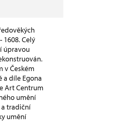
tředověkých
- 1608. Celý
í úpravou
rekonstruován.
um v Českém
ě a díle Egona
le Art Centrum
sného umění
a tradiční
íky umění