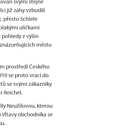
edován svými stejně
i již záhy vzbudili
 přesto Schiele
volakými uličkami
 pohledy z výšin
 znázorňujících město
ém prostředí Českého
910 se proto vrací do
ktů se svými zákazníky
ar Reichel.
lly Neužilovou, kterou
 Vltavy obchodníka se
ku.