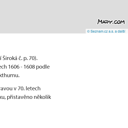
© Seznam.cz a.s. a další
iroká č. p. 70).
ch 1606 - 1608 podle
kthurnu.
ravou v 70. letech
xu, přistavěno několik