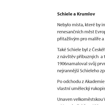
Schiele a Krumlov
Nebylo místa, které by i
renesančních měst Evrop
přitažlivým pro malíře a
Také Schiele byl z České
z návštěv příbuzných a t
1906namaloval svůj prvn
nejrannější Schieleho 
Po odchodu z Akademie z
vlastní umělecký rukopis
Unaven velkoměstskou Ví