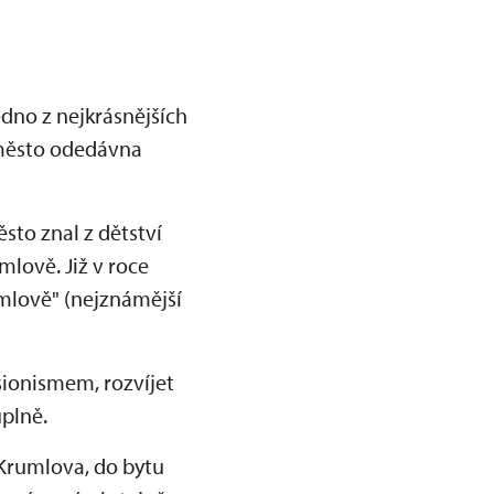
edno z nejkrásnějších
o město odedávna
sto znal z dětství
mlově. Již v roce
mlově" (nejznámější
sionismem, rozvíjet
uplně.
 Krumlova, do bytu