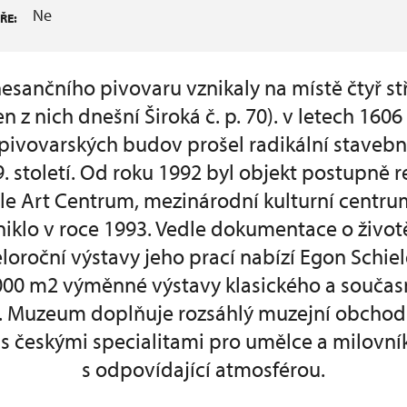
Ne
ŘE:
esančního pivovaru vznikaly na místě čtyř s
 z nich dnešní Široká č. p. 70). v letech 1606 
pivovarských budov prošel radikální stavebn
19. století. Od roku 1992 byl objekt postupně 
le Art Centrum, mezinárodní kulturní centr
iklo v roce 1993. Vedle dokumentace o život
eloroční výstavy jeho prací nabízí Egon Schie
.000 m2 výměnné výstavy klasického a souča
tí. Muzeum doplňuje rozsáhlý muzejní obchod 
s českými specialitami pro umělce a milovn
s odpovídající atmosférou.