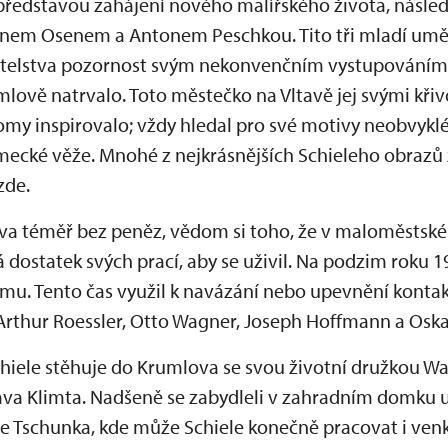
 s představou zahájení nového malířského života, násl
inem Osenem a Antonem Peschkou. Tito tři mladí umělc
elstva pozornost svým nekonvenčním vystupováním;
mlově natrvalo. Toto městečko na Vltavě jej svými kři
my inspirovalo; vždy hledal pro své motivy neobvyklé
ecké věže. Mnohé z nejkrásnějších Schieleho obrazů
zde.
ova téměř bez peněz, vědom si toho, že v maloměstsk
 dostatek svých prací, aby se uživil. Na podzim roku 1
imu. Tento čas využil k navázání nebo upevnění konta
 Arthur Roessler, Otto Wagner, Joseph Hoffmann a Osk
chiele stěhuje do Krumlova se svou životní družkou Wa
va Klimta. Nadšeně se zabydleli v zahradním domku u
 Tschunka, kde může Schiele konečně pracovat i ven