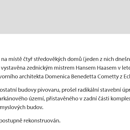
na místě čtyř středověkých domů (jeden z nich dnešní Š
 vystavěna zednickým mistrem Hansem Haasem v lete
orního architekta Domenica Benedetta Cometty z Ec
i ostatní budovy pivovaru, prošel radikální stavební úp
 parkánového území, přistavěného v zadní části komple
růmyslových budov.
 postupně rekonstruován.